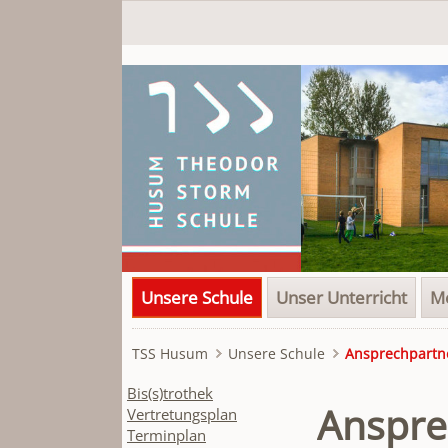
Navigation
Unsere Schule
Unser Unterricht
Me
überspringen
TSS Husum
Unsere Schule
Ansprechpartn
Navigation
Bis(s)trothek
Anspre
überspringen
Vertretungsplan
Terminplan