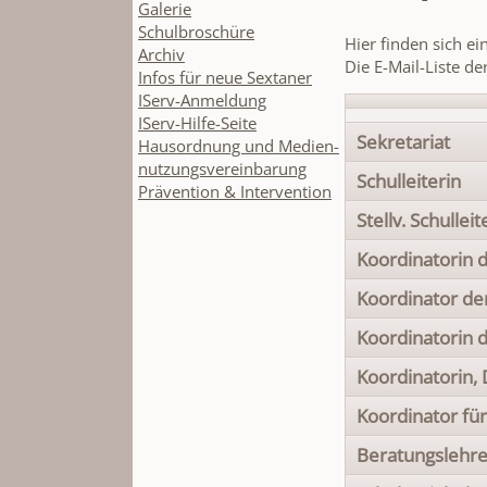
Galerie
Schulbroschüre
Hier finden sich e
Archiv
Die E-Mail-Liste de
Infos für neue Sextaner
IServ-Anmeldung
IServ-Hilfe-Seite
Sekretariat
Hausordnung und Medien-
nutzungsvereinbarung
Schulleiterin
Prävention & Intervention
Stellv. Schulleit
Koordinatorin 
Koordinator der
Koordinatorin 
Koordinatorin, 
Koordinator fü
Beratungslehre