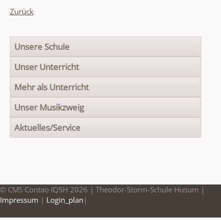
Zurück
Navigation
Unsere Schule
überspringen
Unser Unterricht
Mehr als Unterricht
Unser Musikzweig
Aktuelles/Service
© CMS Contao IQSH 2026 | Theodor-Storm-Schule Husum |
Impressum
|
Login_plan
|