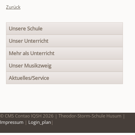
Zurück
Navigation
Unsere Schule
überspringen
Unser Unterricht
Mehr als Unterricht
Unser Musikzweig
Aktuelles/Service
© CMS Contao IQSH 2026 | Theodor-Storm-Schule Husum |
Impressum
|
Login_plan
|