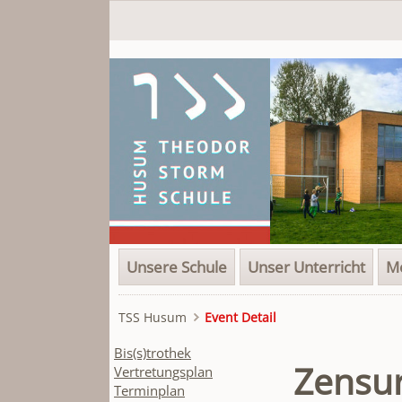
Navigation
Unsere Schule
Unser Unterricht
Me
überspringen
TSS Husum
Event Detail
Navigation
Bis(s)trothek
Zensur
überspringen
Vertretungsplan
Terminplan