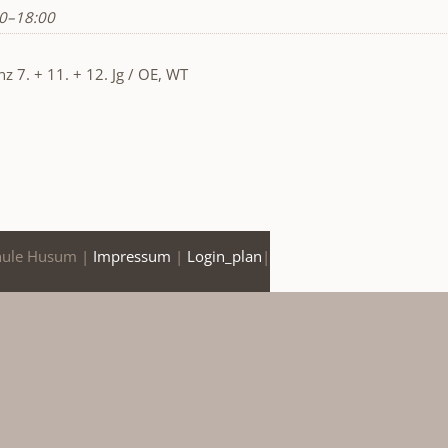
30–18:00
 7. + 11. + 12. Jg / OE, WT
hule Husum |
Impressum
|
Login_plan
|