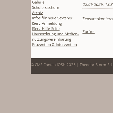
Galerie
22.06.2026, 13:
Schulbroschüre
Archiv
Infos für neue Sextaner
Zensurenkonferenz
IServ-Anmeldung
IServ-Hilfe-Seite
Zurück
Hausordnung und Medien-
nutzungsvereinbarung
Prävention & Intervention
© CMS Contao IQSH 2026 | Theodor-Storm-Sc