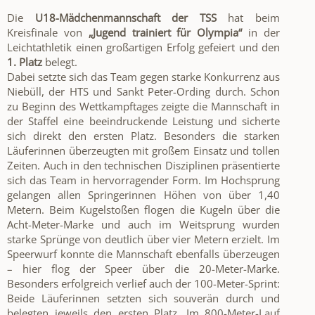
Die
U18-Mädchenmannschaft der TSS
hat beim
Kreisfinale von
„Jugend trainiert für Olympia“
in der
Leichtathletik einen großartigen Erfolg gefeiert und den
1. Platz
belegt.
Dabei setzte sich das Team gegen starke Konkurrenz aus
Niebüll, der HTS und Sankt Peter-Ording durch. Schon
zu Beginn des Wettkampftages zeigte die Mannschaft in
der Staffel eine beeindruckende Leistung und sicherte
sich direkt den ersten Platz. Besonders die starken
Läuferinnen überzeugten mit großem Einsatz und tollen
Zeiten. Auch in den technischen Disziplinen präsentierte
sich das Team in hervorragender Form. Im Hochsprung
gelangen allen Springerinnen Höhen von über 1,40
Metern. Beim Kugelstoßen flogen die Kugeln über die
Acht-Meter-Marke und auch im Weitsprung wurden
starke Sprünge von deutlich über vier Metern erzielt. Im
Speerwurf konnte die Mannschaft ebenfalls überzeugen
– hier flog der Speer über die 20-Meter-Marke.
Besonders erfolgreich verlief auch der 100-Meter-Sprint:
Beide Läuferinnen setzten sich souverän durch und
belegten jeweils den ersten Platz. Im 800-Meter-Lauf