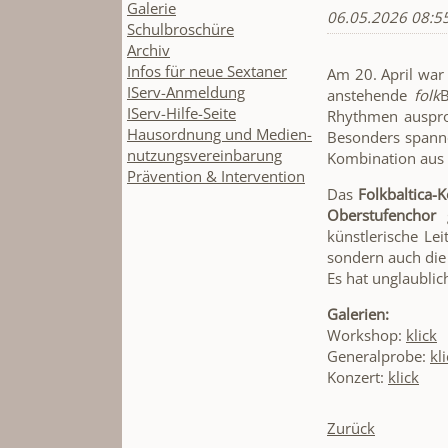
Galerie
06.05.2026 08:5
Schulbroschüre
Archiv
Infos für neue Sextaner
Am 20. April war
IServ-Anmeldung
anstehende
folk
IServ-Hilfe-Seite
Rhythmen ausprob
Hausordnung und Medien-
Besonders spanne
nutzungsvereinbarung
Kombination aus 
Prävention & Intervention
Das
Folkbaltica-
Oberstufenchor
g
künstlerische Lei
sondern auch die
Es hat unglaublic
Galerien:
Workshop:
klick
Generalprobe:
kl
Konzert:
klick
Zurück