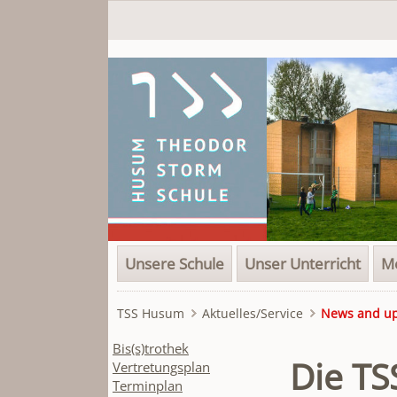
Navigation
Unsere Schule
Unser Unterricht
Me
überspringen
TSS Husum
Aktuelles/Service
News and u
Navigation
Bis(s)trothek
Die TS
überspringen
Vertretungsplan
Terminplan