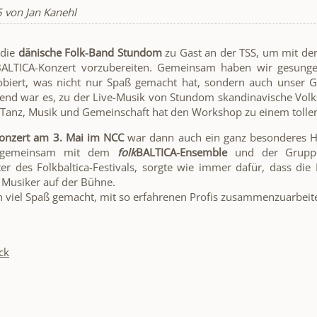
5
von Jan Kanehl
 die
dänische Folk-Band Stundom
zu Gast an der TSS, um mit d
BALTICA-Konzert vorzubereiten. Gemeinsam haben wir gesung
iert, was nicht nur Spaß gemacht hat, sondern auch unser Gef
nd war es, zu der Live-Musik von Stundom skandinavische Volkst
Tanz, Musik und Gemeinschaft hat den Workshop zu einem tollen
Konzert am 3. Mai im NCC
war dann auch ein ganz besonderes Hi
emeinsam mit dem
folk
BALTICA-Ensemble
und der Grup
ter des Folkbaltica-Festivals, sorgte wie immer dafür, dass die
 Musiker auf der Bühne.
h viel Spaß gemacht, mit so erfahrenen Profis zusammenzuarbeite
ick