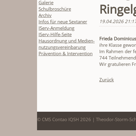
Galerie
Ringel
Schulbroschüre
Archiv
19.04.2026 21:1
Infos für neue Sextaner
IServ-Anmeldung
IServ-Hilfe-Seite
Frieda Dominicu
Hausordnung und Medien-
ihre Klasse gewo
nutzungsvereinbarung
Im Rahmen der fe
Prävention & Intervention
744 Teilnehmende
Wir gratulieren F
Zurück
© CMS Contao IQSH 2026 | Theodor-Storm-Sc