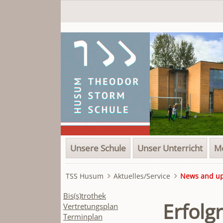
Navigation
Unsere Schule
Unser Unterricht
Me
überspringen
TSS Husum
Aktuelles/Service
News and u
Navigation
Bis(s)trothek
Erfolg
überspringen
Vertretungsplan
Terminplan