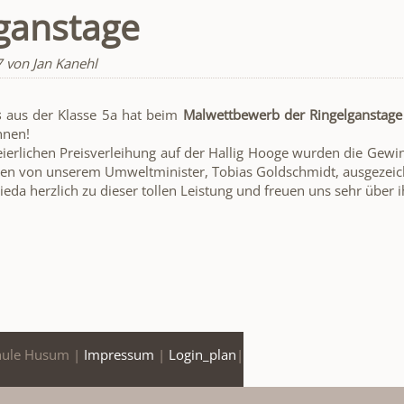
ganstage
7
von Jan Kanehl
s
aus der Klasse 5a hat beim
Malwettbewerb der Ringelganstage 
nnen!
ierlichen Preisverleihung auf der Hallig Hooge wurden die Gew
n von unserem Umweltminister, Tobias Goldschmidt, ausgezeic
rieda herzlich zu dieser tollen Leistung und freuen uns sehr über i
hule Husum |
Impressum
|
Login_plan
|