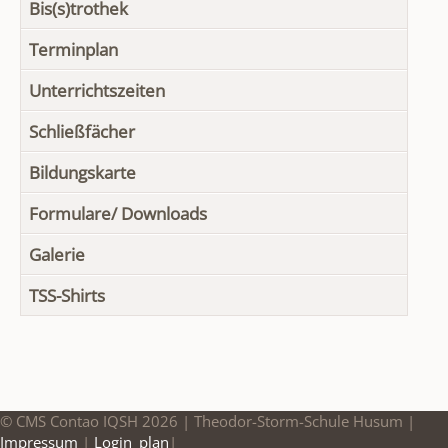
Bis(s)trothek
Terminplan
Unterrichtszeiten
Schließfächer
Bildungskarte
Formulare/ Downloads
Galerie
TSS-Shirts
© CMS Contao IQSH 2026 | Theodor-Storm-Schule Husum |
Impressum
|
Login_plan
|