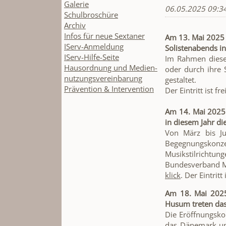
Galerie
06.05.2025 09:3
Schulbroschüre
Archiv
Infos für neue Sextaner
Am 13. Mai 202
IServ-Anmeldung
Solistenabends i
IServ-Hilfe-Seite
Im Rahmen dieses
Hausordnung und Medien-
oder durch ihre 
nutzungsvereinbarung
gestaltet.
Prävention & Intervention
Der Eintritt ist
Am 14. Mai 2025 
in diesem Jahr di
Von März bis Ju
Begegnungskonze
Musikstilrichtu
Bundesverband Mu
klick
. Der Eintritt i
Am 18. Mai 2025
Husum treten da
Die Eröffnungsko
das Dänemark und