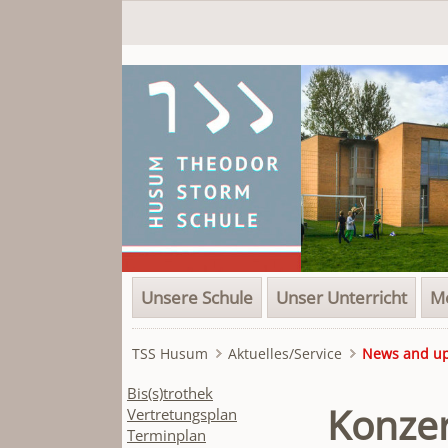
Navigation
Unsere Schule
Unser Unterricht
Me
überspringen
TSS Husum
Aktuelles/Service
News and u
Navigation
Bis(s)trothek
Konze
überspringen
Vertretungsplan
Terminplan