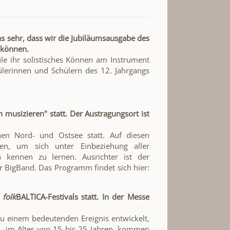
ns sehr, dass wir die Jubiläumsausgabe des
n können.
le ihr solistisches Können am Instrument
ülerinnen und Schülern des 12. Jahrgangs
usizieren" statt. Der Austragungsort ist
en Nord- und Ostsee statt. Auf diesen
ten, um sich unter Einbeziehung aller
h kennen zu lernen. Ausrichter ist der
r BigBand. Das Programm findet sich hier:
n
folk
BALTICA-Festivals statt. In der Messe
zu einem bedeutenden Ereignis entwickelt,
, im Alter von 15 bis 25 Jahren, kommen