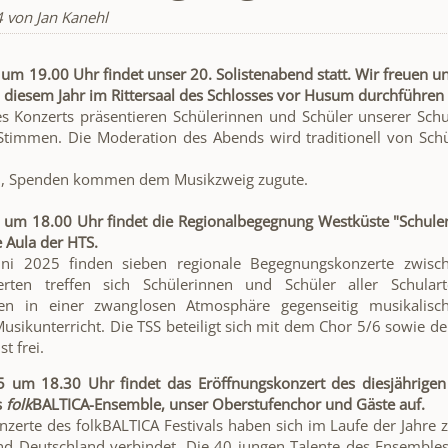
4
von Jan Kanehl
5
um 19.00 Uhr findet unser
20. Solistenabend statt. Wir freuen u
n diesem Jahr im Rittersaal des Schlosses vor Husum durchführe
 Konzerts präsentieren Schülerinnen und Schüler unserer Schu
Stimmen. Die Moderation des Abends wird traditionell von Sch
 frei, Spenden kommen dem Musikzweig zugute.
um 18.00 Uhr findet die Regionalbegegnung Westküste "Schulen m
e Aula der HTS.
ni 2025 finden sieben regionale Begegnungskonzerte zwisch
rten treffen sich Schülerinnen und Schüler aller Schular
ngen in einer zwanglosen Atmosphäre gegenseitig musikalisc
sikunterricht. Die TSS beteiligt sich mit dem Chor 5/6 sowie de
st frei.
 um 18.30 Uhr findet das Eröffnungskonzert des diesjährige
s
folk
BALTICA-Ensemble, unser Oberstufenchor und Gäste auf.
nzerte des folkBALTICA Festivals haben sich im Laufe der Jahre 
 Deutschland verbindet. Die 40 jungen Talente des Ensembles