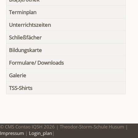
Terminplan
Unterrichtszeiten
Schließfächer
Bildungskarte
Formulare/ Downloads
Galerie
TSS-Shirts
© CMS Contao IQSH 2026 | Theodor-Storm-Schule Husum |
Impressum
|
Login_plan
|