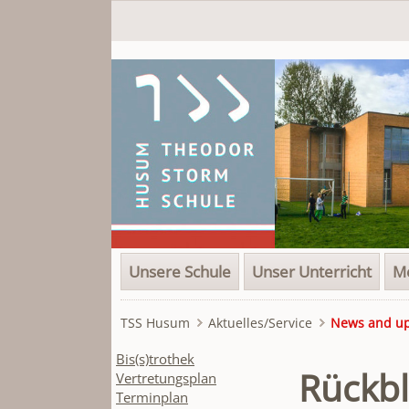
Navigation
Unsere Schule
Unser Unterricht
Me
überspringen
TSS Husum
Aktuelles/Service
News and u
Navigation
Bis(s)trothek
Rückbl
überspringen
Vertretungsplan
Terminplan