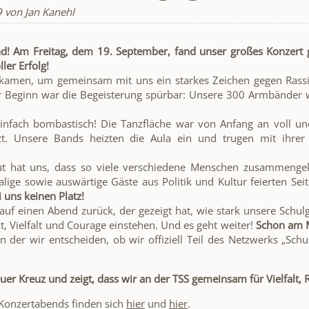
9
von Jan Kanehl
d! Am Freitag, dem 19. September, fand unser großes Konzert g
ler Erfolg!
amen, um gemeinsam mit uns ein starkes Zeichen gegen Rassis
r Beginn war die Begeisterung spürbar: Unsere 300 Armbänder w
infach bombastisch! Die Tanzfläche war von Anfang an voll u
tzt. Unsere Bands heizten die Aula ein und trugen mit ihrer
ut hat uns, dass so viele verschiedene Menschen zusammenge
lige sowie auswärtige Gäste aus Politik und Kultur feierten Seit
 uns keinen Platz!
 auf einen Abend zurück, der gezeigt hat, wie stark unsere Schu
, Vielfalt und Courage einstehen. Und es geht weiter!
Schon am M
in der wir entscheiden, ob wir offiziell Teil des Netzwerks „Sc
euer Kreuz und zeigt, dass wir an der TSS gemeinsam für Vielfalt,
 Konzertabends finden sich
hier
und
hier
.