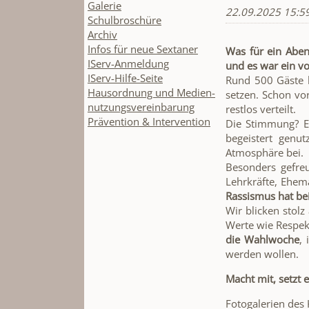
Galerie
22.09.2025 15:5
Schulbroschüre
Archiv
Infos für neue Sextaner
Was für ein Aben
IServ-Anmeldung
und es war ein vol
IServ-Hilfe-Seite
Rund 500 Gäste k
Hausordnung und Medien-
setzen. Schon vo
nutzungsvereinbarung
restlos verteilt.
Prävention & Intervention
Die Stimmung? E
begeistert genu
Atmosphäre bei.
Besonders gefre
Lehrkräfte, Ehema
Rassismus hat bei
Wir blicken stolz
Werte wie Respekt
die Wahlwoche
, 
werden wollen.
Macht mit, setzt 
Fotogalerien des