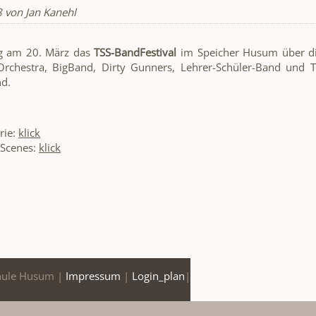
8
von Jan Kanehl
g am 20. März das
TSS-BandFestival
im Speicher Husum über di
Orchestra, BigBand, Dirty Gunners, Lehrer-Schüler-Band und 
nd.
rie:
klick
-Scenes:
klick
hule Husum |
Impressum
|
Login_plan
|