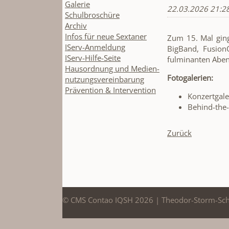
Galerie
22.03.2026 21:2
Schulbroschüre
Archiv
Infos für neue Sextaner
Zum 15. Mal gin
IServ-Anmeldung
BigBand, Fusion
IServ-Hilfe-Seite
fulminanten Abe
Hausordnung und Medien-
Fotogalerien:
nutzungsvereinbarung
Prävention & Intervention
Konzertgale
Behind-the
Zurück
© CMS Contao IQSH 2026 | Theodor-Storm-Sc