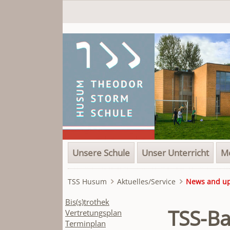
Navigation
Unsere Schule
Unser Unterricht
Me
überspringen
TSS Husum
Aktuelles/Service
News and u
Navigation
Bis(s)trothek
TSS-Ba
überspringen
Vertretungsplan
Terminplan