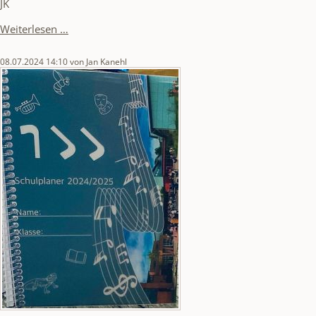
JK
Faires
Weiterlesen …
Fußballturnier
08.07.2024 14:10
von Jan Kanehl