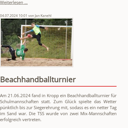
TSS
Weiterlesen …
in
Concert
04.07.2024 10:01
von Jan Kanehl
-
das
SchulmusikFestival
Beachhandballturnier
Am 21.06.2024 fand in Kropp ein Beachhandballturnier für
Schulmannschaften statt. Zum Glück spielte das Wetter
pünktlich bis zur Siegerehrung mit, sodass es ein netter Tag
im Sand war. Die TSS wurde von zwei Mix-Mannschaften
erfolgreich vertreten.