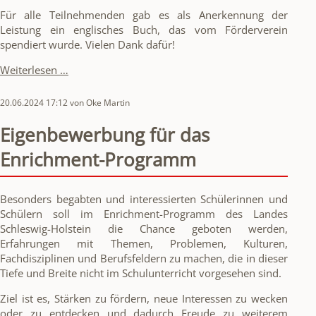
Für alle Teilnehmenden gab es als Anerkennung der
Leistung ein englisches Buch, das vom Förderverein
spendiert wurde. Vielen Dank dafür!
Vorlesewettbewerb
Weiterlesen …
der
5.
20.06.2024 17:12
von Oke Martin
Klassen
in
Eigenbewerbung für das
Englisch
Enrichment-Programm
Besonders begabten und interessierten Schülerinnen und
Schülern soll im Enrichment-Programm des Landes
Schleswig-Holstein die Chance geboten werden,
Erfahrungen mit Themen, Problemen, Kulturen,
Fachdisziplinen und Berufsfeldern zu machen, die in dieser
Tiefe und Breite nicht im Schulunterricht vorgesehen sind.
Ziel ist es, Stärken zu fördern, neue Interessen zu wecken
oder zu entdecken und dadurch Freude zu weiterem