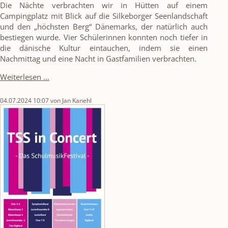
Die Nächte verbrachten wir in Hütten auf einem
Campingplatz mit Blick auf die Silkeborger Seenlandschaft
und den „höchsten Berg“ Dänemarks, der natürlich auch
bestiegen wurde. Vier Schülerinnen konnten noch tiefer in
die dänische Kultur eintauchen, indem sie einen
Nachmittag und eine Nacht in Gastfamilien verbrachten.
Besuch
Weiterlesen …
in
Silkeborg:
04.07.2024 10:07
von Jan Kanehl
Schule
woanders