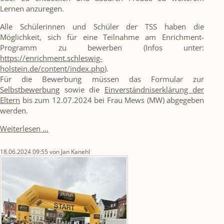
Lernen anzuregen.
Alle Schülerinnen und Schüler der TSS haben die
Möglichkeit, sich für eine Teilnahme am Enrichment-
Programm zu bewerben (Infos unter:
https://enrichment.schleswig-
holstein.de/content/index.php
).
Für die Bewerbung müssen das Formular zur
Selbstbewerbung
sowie die
Einverständniserklärung der
Eltern
bis zum 12.07.2024 bei Frau Mews (MW) abgegeben
werden.
Eigenbewerbung
Weiterlesen …
für
das
18.06.2024 09:55
von Jan Kanehl
Enrichment-
Programm