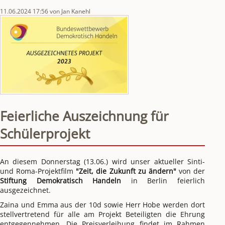
Landessiegerin
11.06.2024 17:56
von Jan Kanehl
bei
„Schölers
leest
Platt“
Feierliche Auszeichnung für
Schülerprojekt
An diesem Donnerstag (13.06.) wird unser aktueller Sinti- 
und Roma-Projektfilm 
"Zeit, die Zukunft zu ändern"
 von der 
Stiftung Demokratisch Handeln
 in Berlin feierlich 
ausgezeichnet.
Zaina und Emma aus der 10d sowie Herr Hobe werden dort 
stellvertretend für alle am Projekt Beteiligten die Ehrung 
entgegennehmen. Die Preisverleihung findet im Rahmen 