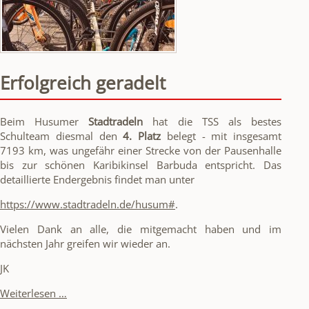
der
TSS
Erfolgreich geradelt
Beim Husumer
Stadtradeln
hat die TSS als bestes
Schulteam diesmal den
4. Platz
belegt - mit insgesamt
7193 km, was ungefähr einer Strecke von der Pausenhalle
bis zur schönen Karibikinsel Barbuda entspricht. Das
detaillierte Endergebnis findet man unter
https://www.stadtradeln.de/husum#
.
Vielen Dank an alle, die mitgemacht haben und im
nächsten Jahr greifen wir wieder an.
JK
Erfolgreich
Weiterlesen …
geradelt