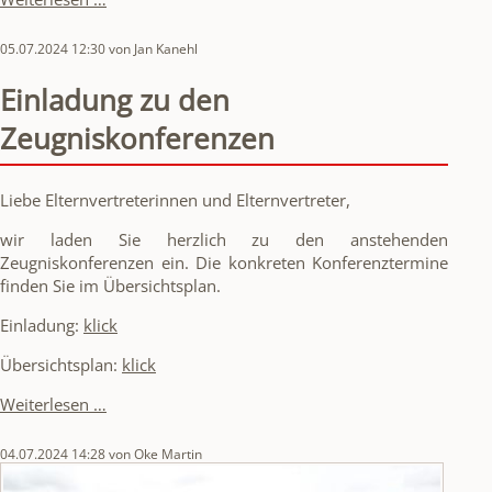
besonderer
Leistungen
05.07.2024 12:30
von Jan Kanehl
Einladung zu den
Zeugniskonferenzen
Liebe Elternvertreterinnen und Elternvertreter,
wir laden Sie herzlich zu den anstehenden
Zeugniskonferenzen ein. Die konkreten Konferenztermine
finden Sie im Übersichtsplan.
Einladung:
klick
Übersichtsplan:
klick
Einladung
Weiterlesen …
zu
den
04.07.2024 14:28
von Oke Martin
Zeugniskonferenzen