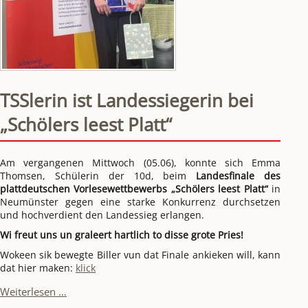
TSSlerin ist Landessiegerin bei
„Schölers leest Platt“
Am vergangenen Mittwoch (05.06), konnte sich Emma 
Thomsen, Schülerin der 10d, beim 
Landesfinale des 
plattdeutschen Vorlesewettbewerbs „Schölers leest Platt“
 in 
Neumünster gegen eine starke Konkurrenz durchsetzen 
und hochverdient den Landessieg erlangen.
Wi freut uns un graleert hartlich to disse grote Pries!
Wokeen sik bewegte Biller vun dat Finale ankieken will, kann 
dat hier maken: 
klick
TSSlerin
Weiterlesen …
ist