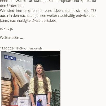
nehmen: 200 € für künftige Schulprojekte und Spiele für
den Unterricht.
Wir sind immer offen für eure Ideen, damit sich die TSS
auch in den nächsten Jahren weiter nachhaltig entwickelten
kann:
nachhaltigkeit@tss-portal.de
WZ & JK
TSS
Weiterlesen …
erneut
„Zukunftsschule“
11.06.2024 18:09
von Jan Kanehl