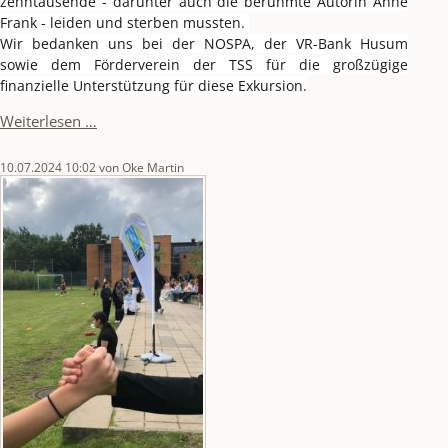
zehntausende - darunter auch die berühmte Autorin Anne 
Frank - leiden und sterben mussten. 
Wir bedanken uns bei der NOSPA, der VR-Bank Husum 
sowie dem Förderverein der TSS für die großzügige 
finanzielle Unterstützung für diese Exkursion.
Gedenkstättenfahrt
Weiterlesen …
nach
Bergen-
10.07.2024 10:02
von Oke Martin
Belsen