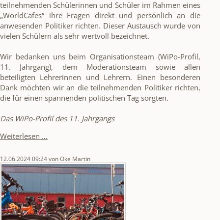
teilnehmenden Schülerinnen und Schüler im Rahmen eines
„WorldCafes“ ihre Fragen direkt und persönlich an die
anwesenden Politiker richten. Dieser Austausch wurde von
vielen Schülern als sehr wertvoll bezeichnet.
Wir bedanken uns beim Organisationsteam (WiPo-Profil,
11. Jahrgang), dem Moderationsteam sowie allen
beteiligten Lehrerinnen und Lehrern. Einen besonderen
Dank möchten wir an die teilnehmenden Politiker richten,
die für einen spannenden politischen Tag sorgten.
Das WiPo-Profil des 11. Jahrgangs
Politik
Weiterlesen …
zum
Greifen
12.06.2024 09:24
von Oke Martin
nah
-
Podiumsdiskussion
zur
Europawahl
an