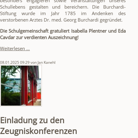
besonders engagieren sowie Veranstaltungen unseres
Schullebens gestalten und bereichern. Die Burchardi-
Stiftung wurde im Jahr 1785 im Andenken des
verstorbenen Arztes Dr. med. Georg Burchardi gegründet.
Die Schulgemeinschaft gratuliert Isabella Plentner und Eda
Cavdar zur verdienten Auszeichnung!
Auszeichnung
Weiterlesen …
der
Burchardi-
08.01.2025 09:29
von Jan Kanehl
Stiftung
Einladung zu den
Zeugniskonferenzen