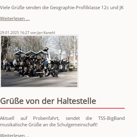
Viele Grüße senden die Geographie-Profilklasse 12c und JK
Mission
Weiterlesen …
Nachhaltigkeit
29.01.2025 16:27
von Jan Kanehl
Grüße von der Haltestelle
Aktuell auf Probenfahrt, sendet die TSS-BigBand
musikalische Grüße an die Schulgemeinschaft!
Grüße
Weiterlesen …