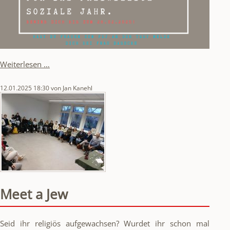
Ein
Weiterlesen …
FSJ
an
12.01.2025 18:30
von Jan Kanehl
der
TSS
Meet a Jew
Seid ihr religiös aufgewachsen? Wurdet ihr schon mal