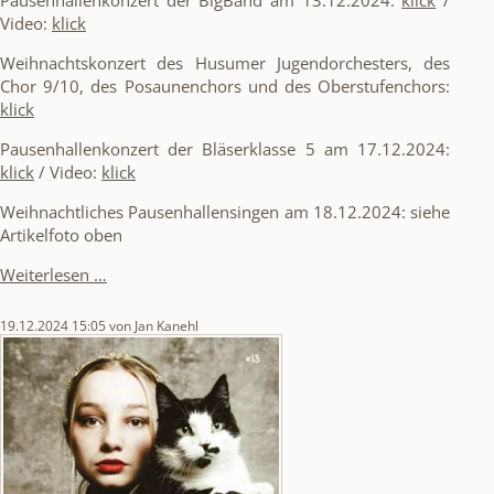
Video:
klick
Weihnachtskonzert des Husumer Jugendorchesters, des
Chor 9/10, des Posaunenchors und des Oberstufenchors:
klick
Pausenhallenkonzert der Bläserklasse 5 am 17.12.2024:
klick
/ Video:
klick
Weihnachtliches Pausenhallensingen am 18.12.2024: siehe
Artikelfoto oben
Weihnachtszauber
Weiterlesen …
an
der
19.12.2024 15:05
von Jan Kanehl
TSS