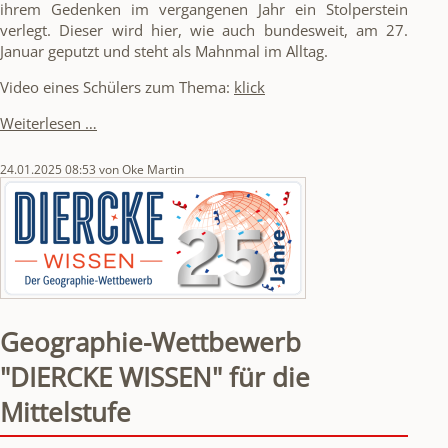
ihrem Gedenken im vergangenen Jahr ein Stolperstein
verlegt. Dieser wird hier, wie auch bundesweit, am 27.
Januar geputzt und steht als Mahnmal im Alltag.
Video eines Schülers zum Thema:
klick
Internationaler
Weiterlesen …
Gedenktag
für
24.01.2025 08:53
von Oke Martin
die
Opfer
des
Holocausts
Geographie-Wettbewerb
"DIERCKE WISSEN" für die
Mittelstufe