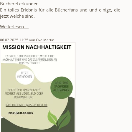
Bücherei erkunden.
Ein tolles Erlebnis für alle Bücherfans und und einige, die
jetzt welche sind.
Besuch
Weiterlesen …
in
der
06.02.2025 11:35
von Oke Martin
Stadtbücherei
Husum