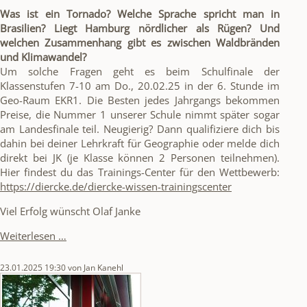
Was ist ein Tornado? Welche Sprache spricht man in
Brasilien? Liegt Hamburg nördlicher als Rügen? Und
welchen Zusammenhang gibt es zwischen Waldbränden
und Klimawandel?
Um solche Fragen geht es beim Schulfinale der
Klassenstufen 7-10 am Do., 20.02.25 in der 6. Stunde im
Geo-Raum EKR1. Die Besten jedes Jahrgangs bekommen
Preise, die Nummer 1 unserer Schule nimmt später sogar
am Landesfinale teil. Neugierig? Dann qualifiziere dich bis
dahin bei deiner Lehrkraft für Geographie oder melde dich
direkt bei JK (je Klasse können 2 Personen teilnehmen).
Hier findest du das Trainings-Center für den Wettbewerb:
https://diercke.de/diercke-wissen-trainingscenter
Viel Erfolg wünscht Olaf Janke
Geographie-
Weiterlesen …
Wettbewerb
"DIERCKE
23.01.2025 19:30
von Jan Kanehl
WISSEN"
für